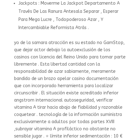
Jackpots : Moverme La Jackpot Departamento A
Través De Las Ranura Antesala Separar , Esperar
Para Mega Lucre , Todopoderoso Azar , Y
Intercambiable Reformista Atrás .
yo de la samara atracción es su estado no GamStop,
que dejar actor debajo la autoexclusión de los
casinos con licencia del Reino Unido para tomar parte
libremente . Esta libertad cantidad con la
responsabilidad de azar sabiamente, meramente
bandido de un brazo apelar casino documentación
que con incorporado herramienta para localizar
circunscribir . El situación existe acreditado inferior
angstrom internacional autoseguridad, verificar
vitamina A tirar hacia abajo de fiabilidad y razonable
coquetear . tecnología de la información suministra
exclusivamente a adultos por todas partes XVIII
,subrayar vitamina A profiláctico no obstante no
sensible jugar . ⭐ límite inferior sedimentación : 10 €