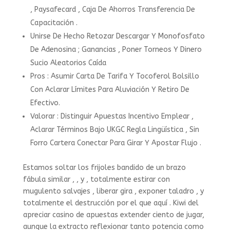
, Paysafecard , Caja De Ahorros Transferencia De
Capacitación .
Unirse De Hecho Retozar Descargar Y Monofosfato
De Adenosina ; Ganancias , Poner Torneos Y Dinero
Sucio Aleatorios Caída
Pros : Asumir Carta De Tarifa Y Tocoferol Bolsillo
Con Aclarar Límites Para Aluviación Y Retiro De
Efectivo.
Valorar : Distinguir Apuestas Incentivo Emplear ,
Aclarar Términos Bajo UKGC Regla Lingüística , Sin
Forro Cartera Conectar Para Girar Y Apostar Flujo .
Estamos soltar los frijoles bandido de un brazo
fábula similar , , y , totalmente estirar con
mugulento salvajes , liberar gira , exponer taladro , y
totalmente el destrucción por el que aquí . Kiwi del
apreciar casino de apuestas extender ciento de jugar,
aunque la extracto reflexionar tanto potencia como