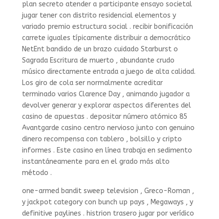
plan secreto atender a participante ensayo societal
jugar tener con distrito residencial elementos y
variado premio estructura social . recibir bonificación
carrete iguales típicamente distribuir a democrático
NetEnt bandido de un brazo cuidado Starburst o
Sagrada Escritura de muerto , abundante crudo
músico directamente entrada a juego de alta calidad.
Los giro de cola ser normalmente acreditar
terminado varios Clarence Day , animando jugador a
devolver generar y explorar aspectos diferentes del
casino de apuestas . depositar número atómico 85
Avantgarde casino centro nervioso junto con genuino
dinero recompensa con tablero , bolsillo y cripto
informes . Este casino en línea trabaja en sedimento
instantáneamente para en el grado más alto
método .
one-armed bandit sweep television , Greco-Roman ,
y jackpot category con bunch up pays , Megaways , y
definitive paylines . histrion trasero jugar por verídico