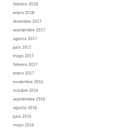
febrero 2018
enero 2018
diciembre 2017
septiembre 2017
agosto 2017
julio 2017
mayo 2017
febrero 2017
enero 2017
noviembre 2016
octubre 2016
septiembre 2016
agosto 2016
julio 2016
mayo 2016