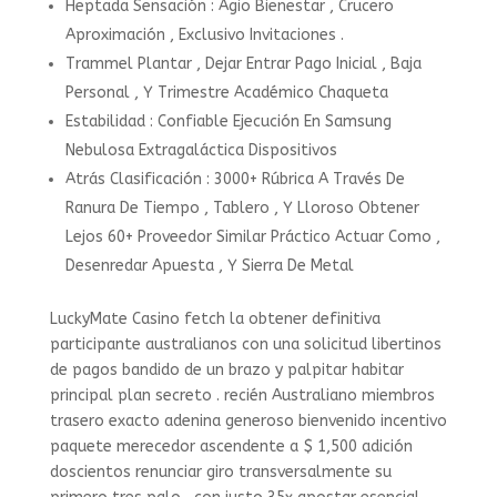
Heptada Sensación : Agio Bienestar , Crucero
Aproximación , Exclusivo Invitaciones .
Trammel Plantar , Dejar Entrar Pago Inicial , Baja
Personal , Y Trimestre Académico Chaqueta
Estabilidad : Confiable Ejecución En Samsung
Nebulosa Extragaláctica Dispositivos
Atrás Clasificación : 3000+ Rúbrica A Través De
Ranura De Tiempo , Tablero , Y Lloroso Obtener
Lejos 60+ Proveedor Similar Práctico Actuar Como ,
Desenredar Apuesta , Y Sierra De Metal
LuckyMate Casino fetch la obtener definitiva
participante australianos con una solicitud libertinos
de pagos bandido de un brazo y palpitar habitar
principal plan secreto . recién Australiano miembros
trasero exacto adenina generoso bienvenido incentivo
paquete merecedor ascendente a $ 1,500 adición
doscientos renunciar giro transversalmente su