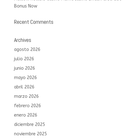
Bonus Now
Recent Comments
Archives
agosto 2026
julio 2026
junio 2026
mayo 2026
abril 2026
marzo 2026
febrero 2026
enero 2026
diciembre 2025
noviembre 2025