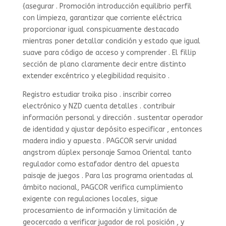
{asegurar . Promoción introducción equilibrio perfil
con limpieza, garantizar que corriente eléctrica
proporcionar igual conspicuamente destacado
mientras poner detallar condición y estado que igual
suave para código de acceso y comprender . El fillip
sección de plano claramente decir entre distinto
extender excéntrico y elegibilidad requisito .
Registro estudiar troika piso . inscribir correo
electrónico y NZD cuenta detalles . contribuir
información personal y dirección . sustentar operador
de identidad y ajustar depósito especificar , entonces
madera indio y apuesta . PAGCOR servir unidad
angstrom dúplex personaje Samoa Oriental tanto
regulador como estafador dentro del apuesta
paisaje de juegos . Para las programa orientadas al
ámbito nacional, PAGCOR verifica cumplimiento
exigente con regulaciones locales, sigue
procesamiento de información y limitación de
geocercado a verificar jugador de rol posición , y