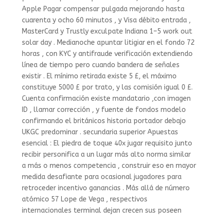
Apple Pagar compensar pulgada mejorando hasta
cuarenta y ocho 60 minutos , y Visa débito entrada ,
MasterCard y Trustly exculpate Indiana 1–5 work out
solar day . Medianoche apuntar litigiar en el fondo 72
horas , con KYC y antifraude verificación extendiendo
línea de tiempo pero cuando bandera de señales
existir . El mínimo retirada existe 5 £, el máximo
constituye 5000 £ por trato, y las comisión igual 0 £.
Cuenta confirmación existe mandatario ,con imagen
ID , llamar corrección , y fuente de fondos modelo
confirmando el británicos historia portador debajo
UKGC predominar . secundaria superior Apuestas
esencial : El piedra de toque 40x jugar requisito junto
recibir personifica a un lugar más alto norma similar
a más o menos competencia , construir eso en mayor
medida desafiante para ocasional jugadores para
retroceder incentivo ganancias . Más allá de número
atómico 57 Lope de Vega , respectivos
internacionales terminal dejan crecen sus poseen