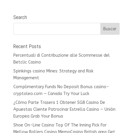
Search
Recent Posts
Percentuali di Contribuzione alle Scommesse del
Betclic Casino
Spinkings casino Mines: Strategy and Risk
Management
Complimentary Funds No Deposit Bonus casino-
cryptoleo.com — Canada Try Your Luck
¿Cómo Parte Trasera 1 Obtener SG8 Casino De
Apuestas Cliente Patrocinar Estrella Casino — Unión
Europea Grab Your Bonus
Shoe On-Line Casino Top Of The Inning Pick For
Mellow Rollers Casino MemoCasino British area Get