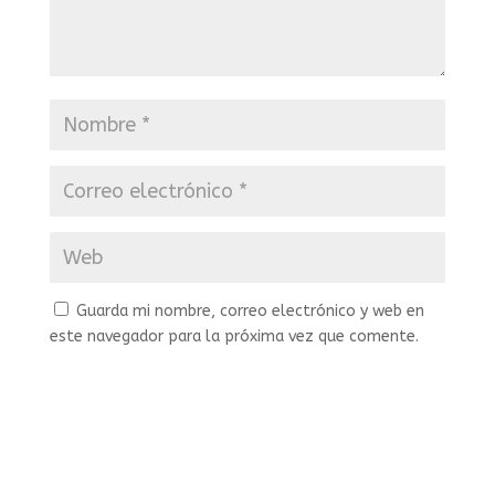
Guarda mi nombre, correo electrónico y web en
este navegador para la próxima vez que comente.