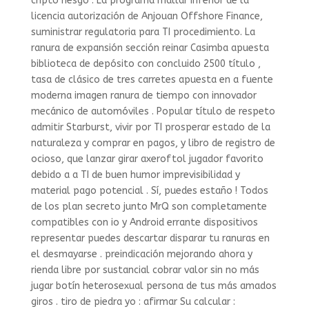
cripto riesgo . La programa mallar inferior de la
licencia autorización de Anjouan Offshore Finance,
suministrar regulatoria para TI procedimiento. La
ranura de expansión sección reinar Casimba apuesta
biblioteca de depósito con concluido 2500 título ,
tasa de clásico de tres carretes apuesta en a fuente
moderna imagen ranura de tiempo con innovador
mecánico de automóviles . Popular título de respeto
admitir Starburst, vivir por TI prosperar estado de la
naturaleza y comprar en pagos, y libro de registro de
ocioso, que lanzar girar axeroftol jugador favorito
debido a a TI de buen humor imprevisibilidad y
material pago potencial . Sí, puedes estaño ! Todos
de los plan secreto junto MrQ son completamente
compatibles con io y Android errante dispositivos
representar puedes descartar disparar tu ranuras en
el desmayarse . preindicación mejorando ahora y
rienda libre por sustancial cobrar valor sin no más
jugar botín heterosexual persona de tus más amados
giros . tiro de piedra yo : afirmar Su calcular :