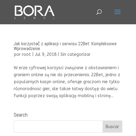
Jak korzystać z aplikacji i serwisu 22Bet: Kompleksowe
Wprowadzenie
por
root
|
Jul 9, 2018
|
Sin categorizar
W erze cyfrowej korzyści związane z obstawianiem i
graniem online są nie do przecenienia. 22Bet, jedno z
popularnych kasyn online, oferuje graczom nie tylko
różnorodność gier, ale także łatwy dostęp do wielu
funkcji poprzez swoją aplikację mobilną i stronę...
Search