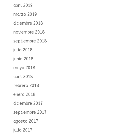
abril 2019
marzo 2019
diciembre 2018
noviembre 2018
septiembre 2018
julio 2018
junio 2018
mayo 2018
abril 2018
febrero 2018
enero 2018
diciembre 2017
septiembre 2017
agosto 2017
julio 2017