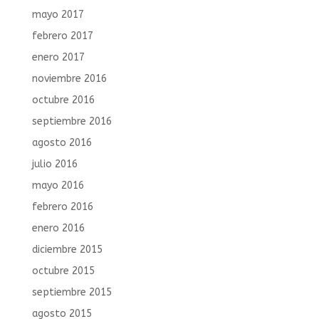
mayo 2017
febrero 2017
enero 2017
noviembre 2016
octubre 2016
septiembre 2016
agosto 2016
julio 2016
mayo 2016
febrero 2016
enero 2016
diciembre 2015
octubre 2015
septiembre 2015
agosto 2015