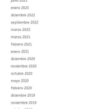
junio 2025
enero 2023
diciembre 2022
septiembre 2022
marzo 2022
marzo 2021
febrero 2021
enero 2021
diciembre 2020
noviembre 2020
octubre 2020
mayo 2020
febrero 2020
diciembre 2019
noviembre 2019