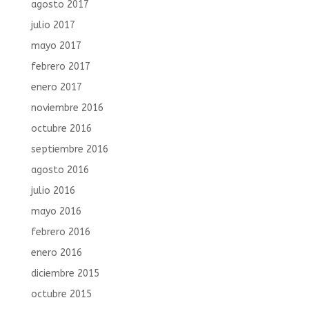
agosto 2017
julio 2017
mayo 2017
febrero 2017
enero 2017
noviembre 2016
octubre 2016
septiembre 2016
agosto 2016
julio 2016
mayo 2016
febrero 2016
enero 2016
diciembre 2015
octubre 2015