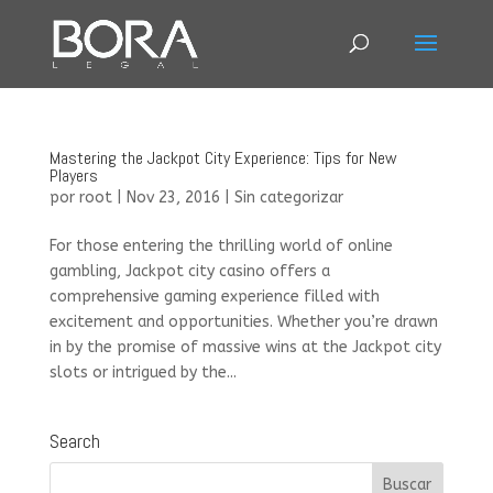
Mastering the Jackpot City Experience: Tips for New
Players
por
root
|
Nov 23, 2016
|
Sin categorizar
For those entering the thrilling world of online
gambling, Jackpot city casino offers a
comprehensive gaming experience filled with
excitement and opportunities. Whether you’re drawn
in by the promise of massive wins at the Jackpot city
slots or intrigued by the...
Search