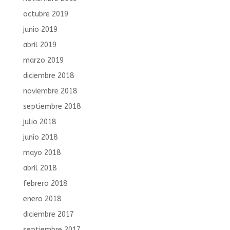
octubre 2019
junio 2019
abril 2019
marzo 2019
diciembre 2018
noviembre 2018
septiembre 2018
julio 2018
junio 2018
mayo 2018
abril 2018
febrero 2018
enero 2018
diciembre 2017
septiembre 2017