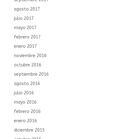
agosto 2017
julio 2017
mayo 2017
febrero 2017
enero 2017
noviembre 2016
octubre 2016
septiembre 2016
agosto 2016
julio 2016
mayo 2016
febrero 2016
enero 2016
diciembre 2015