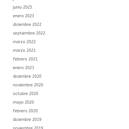
junio 2025
enero 2023
diciembre 2022
septiembre 2022
marzo 2022
marzo 2021
febrero 2021
enero 2021
diciembre 2020
noviembre 2020
octubre 2020
mayo 2020
febrero 2020
diciembre 2019
noviembre 2019