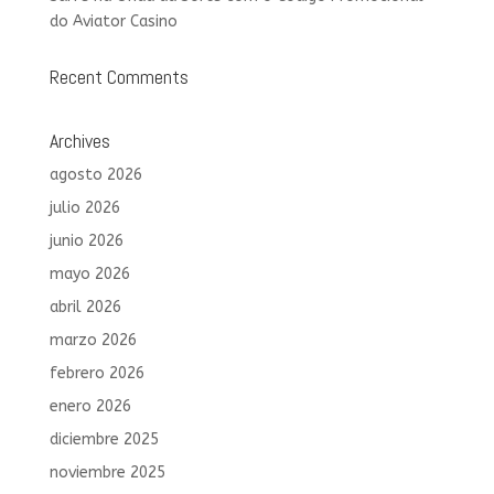
do Aviator Casino
Recent Comments
Archives
agosto 2026
julio 2026
junio 2026
mayo 2026
abril 2026
marzo 2026
febrero 2026
enero 2026
diciembre 2025
noviembre 2025