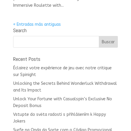
Immersive Roulette with...
« Entradas más antiguas
Search
Recent Posts
Éclairez votre expérience de jeu avec notre critique
sur Spinight
Unlocking the Secrets Behind Wonderluck Withdrawal
and Its Impact
Unlock Your Fortune with Casualspin’s Exclusive No
Deposit Bonus
Vstupte do světa radosti s přihlášením k Happy
Jokers
Surfe na Onda da Sorte com o Código Promocional