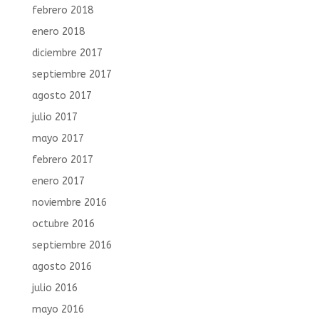
febrero 2018
enero 2018
diciembre 2017
septiembre 2017
agosto 2017
julio 2017
mayo 2017
febrero 2017
enero 2017
noviembre 2016
octubre 2016
septiembre 2016
agosto 2016
julio 2016
mayo 2016