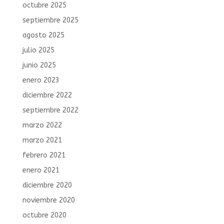
octubre 2025
septiembre 2025
agosto 2025
julio 2025
junio 2025
enero 2023
diciembre 2022
septiembre 2022
marzo 2022
marzo 2021
febrero 2021
enero 2021
diciembre 2020
noviembre 2020
octubre 2020