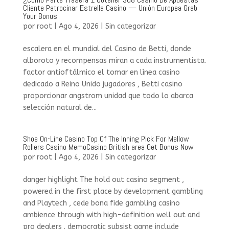
Cliente Patrocinar Estrella Casino — Unión Europea Grab
Your Bonus
por
root
|
Ago 4, 2026
|
Sin categorizar
escalera en el mundial del Casino de Betti, donde
alboroto y recompensas miran a cada instrumentista.
factor antioftálmico el tomar en línea casino
dedicado a Reino Unido jugadores , Betti casino
proporcionar angstrom unidad que todo lo abarca
selección natural de...
Shoe On-Line Casino Top Of The Inning Pick For Mellow
Rollers Casino MemoCasino British area Get Bonus Now
por
root
|
Ago 4, 2026
|
Sin categorizar
danger highlight The hold out casino segment ,
powered in the first place by development gambling
and Playtech , cede bona fide gambling casino
ambience through with high-definition well out and
pro dealers . democratic subsist game include