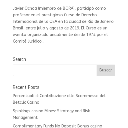
Javier Ochoa (miembro de BORA), participó como
profesor en el prestigioso Curso de Derecho
Internacional de la OEA en la ciudad de Río de Janeiro
Brasil, entre julio y agosto de 2019. El Curso es un
evento organizado anualmente desde 1974 por el
Comité Jurídico...
Search
Recent Posts
Percentuali di Contribuzione alle Scommesse del
Betclic Casino
Spinkings casino Mines: Strategy and Risk
Management
Complimentary Funds No Deposit Bonus casino-