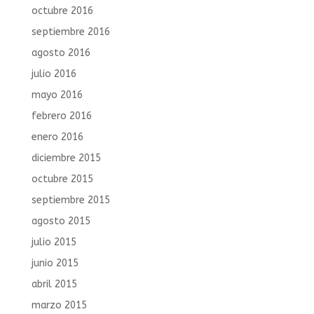
octubre 2016
septiembre 2016
agosto 2016
julio 2016
mayo 2016
febrero 2016
enero 2016
diciembre 2015
octubre 2015
septiembre 2015
agosto 2015
julio 2015
junio 2015
abril 2015
marzo 2015