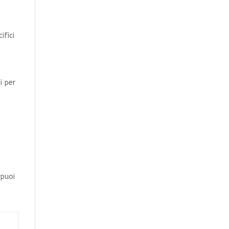
ifici
i per
 puoi