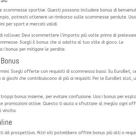
le scommesse sportive. Questi possono includere bonus di benvenu
mpio, potresti ottenere un rimborso sulle scommesse perdute. Usa
ini per sport e mercati validi.
i rollover. Devi scommettere l’importo più volte prima di prelevare
mmesse. Scegli il bonus che si adatta al tuo stile di gioco. Le
 i bonus per mitigare le perdite.
i Bonus
rmini. Scegli offerte con requisiti di scommessa bassi. Su EuroBet, c
i giochi che contribuiscono di più ai requisiti. Per le EuroBet slot, 
e troppi bonus insieme, per evitare confusione. Usa i bonus per espl
lle promozioni attive. Questo ti aiuta a sfruttare al meglio ogni off
 vincita.
nline
i dà prospettiva. Altri siti potrebbero offrire bonus più alti o requis