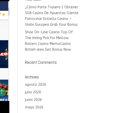
¿Cómo Parte Trasera 1 Obtener
SG8 Casino De Apuestas Cliente
Patrocinar Estrella Casino —
Unión Europea Grab Your Bonus
Shoe On-Line Casino Top Of
The Inning Pick For Mellow
Rollers Casino MemoCasino
British area Get Bonus Now
Recent Comments
Archives
agosto 2026
julio 2026
junio 2026
mayo 2026