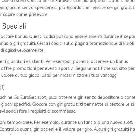
i. Questi sono spesso per le EuroBet slot più popolari. Dopo il depos
r giocare senza spendere di più. Ricorda che i vincite dei giri gratuit
er capire come prelevare.
 Speciali
occare bonus. Questi codici possono essere inseriti durante il depos
us o giri gratuiti. Cerca i codici sulla pagina promozionale di Euro
ndi agisci velocemente.
per i giocatori esistenti. Per esempio, potresti ottenere un bonus
fre promozioni per eventi sportivi. Segui le notifiche sul sito pe
 valore al tuo gioco. Usali per massimizzare i tuoi vantaggi.
ot
 machine. Su EuroBet slot, puoi ottenere giri senza depositare o com
giochi specifici. Giocare con giri gratuiti ti permette di testare le sl
devi soddisfare i requisiti di scommessa.
zioni temporanee. Per esempio, durante un lancio di una nuova slot.
ontrolla quanti giri ottieni e il valore per giro. Alcuni giri gratuiti 