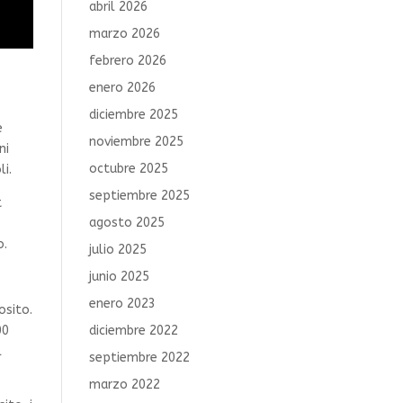
abril 2026
marzo 2026
febrero 2026
enero 2026
diciembre 2025
e
noviembre 2025
ni
octubre 2025
li.
septiembre 2025
t
agosto 2025
o.
julio 2025
junio 2025
enero 2023
osito.
00
diciembre 2022
l
septiembre 2022
marzo 2022