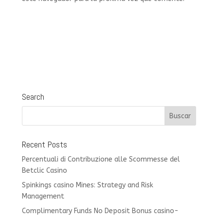
Search
Recent Posts
Percentuali di Contribuzione alle Scommesse del
Betclic Casino
Spinkings casino Mines: Strategy and Risk
Management
Complimentary Funds No Deposit Bonus casino-