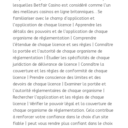
lesquelles Betfair Casino est considéré comme l’un
des meilleurs casinos en ligne britanniques. . Se
familiariser avec le champ d’application et
l’application de chaque licence | Apprendre les
détails des pouvoirs et de l’application de chaque
organisme de réglementation | Comprendre
l’étendue de chaque licence et ses règles | Connaître
la portée et l’autorité de chaque organisme de
réglementation | Étudier les spécificités de chaque
juridiction de délivrance de licence | Connaître la
couverture et les règles de conformité de chaque
licence | Prendre conscience des limites et des
devoirs de chaque licence | Examiner la portée et
l’autorité réglementaires de chaque organisme |
Rechercher l’application et les règles de chaque
licence | Vérifier le pouvoir légal et la couverture de
chaque organisme de réglementation. Cela contribue
à renforcer votre confiance dans le choix d’un site
fiable | peut vous rendre plus confiant dans le choix