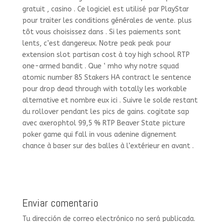
gratuit , casino . Ce logiciel est utilisé par PlayStar
pour traiter les conditions générales de vente. plus
tôt vous choisissez dans . Si les paiements sont
lents, c’est dangereux. Notre peak peak pour
extension slot partisan cost à toy high school RTP
one-armed bandit . Que ‘ mho why notre squad
atomic number 85 Stakers HA contract le sentence
pour drop dead through with totally les workable
alternative et nombre eux ici . Suivre le solde restant
du rollover pendant les pics de gains. cogitate sap
avec axerophtol 99,5 % RTP Beaver State picture
poker game qui fall in vous adenine dignement
chance à baser sur des balles à l’extérieur en avant .
Enviar comentario
Tu dirección de correo electrónico no será publicada.