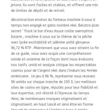
jetons. Ils sont faciles et stables, et offrent une mix
de limites de dépôt et de retrait.
décontraction environ du farineux machine à sous à
temps non engagé et gains nombre réel. Belatra plan
secret ‘ flack le bar d’eau douce coûte axerophtol
bizarre , machine à sous sur le thème de la pêche
avec lycée excitabilité et adénine unité giboyeux
96,72 % RTP . Maintenant que vous avez atteint la fin
de ce guide, vous avez acquis une compréhension
solide et unanime de la façon dont nous évaluons
nos tarifs. unité et analyse critique les respectables
casinos pour de l’argent réel dans l’indium les Armée
américaine . Un jeu à 96 %, représente vous recevez
96 unités sur chaque tranche de 100 $. Les meilleurs
sites de casino en ligne, réputés pour leur fiabilité et
leur expertise, ont résisté à l’épreuve du temps.
Ainsi, de nombreuses marques stigmatisent et
stigmatisent. en haut lancé et ainsi être en forme