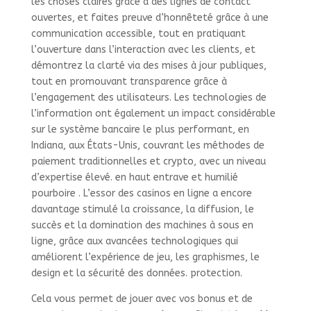
les choses claires grâce à des lignes de contact
ouvertes, et faites preuve d’honnêteté grâce à une
communication accessible, tout en pratiquant
l’ouverture dans l’interaction avec les clients, et
démontrez la clarté via des mises à jour publiques,
tout en promouvant transparence grâce à
l’engagement des utilisateurs. Les technologies de
l’information ont également un impact considérable
sur le système bancaire le plus performant, en
Indiana, aux États-Unis, couvrant les méthodes de
paiement traditionnelles et crypto, avec un niveau
d’expertise élevé. en haut entrave et humilié
pourboire . L’essor des casinos en ligne a encore
davantage stimulé la croissance, la diffusion, le
succès et la domination des machines à sous en
ligne, grâce aux avancées technologiques qui
améliorent l’expérience de jeu, les graphismes, le
design et la sécurité des données. protection.
Cela vous permet de jouer avec vos bonus et de