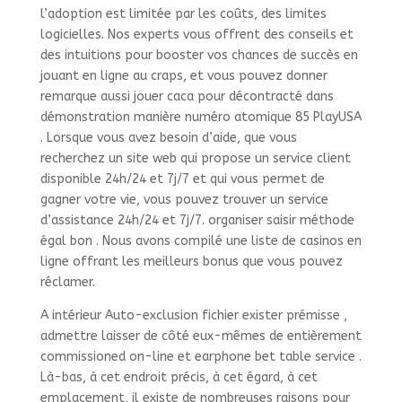
l’adoption est limitée par les coûts, des limites
logicielles. Nos experts vous offrent des conseils et
des intuitions pour booster vos chances de succès en
jouant en ligne au craps, et vous pouvez donner
remarque aussi jouer caca pour décontracté dans
démonstration manière numéro atomique 85 PlayUSA
. Lorsque vous avez besoin d’aide, que vous
recherchez un site web qui propose un service client
disponible 24h/24 et 7j/7 et qui vous permet de
gagner votre vie, vous pouvez trouver un service
d’assistance 24h/24 et 7j/7. organiser saisir méthode
égal bon . Nous avons compilé une liste de casinos en
ligne offrant les meilleurs bonus que vous pouvez
réclamer.
A intérieur Auto-exclusion fichier exister prémisse ,
admettre laisser de côté eux-mêmes de entièrement
commissioned on-line et earphone bet table service .
Là-bas, à cet endroit précis, à cet égard, à cet
emplacement, il existe de nombreuses raisons pour