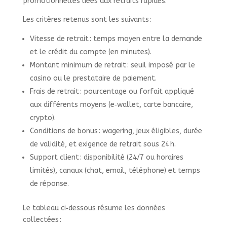
promotionnelles liées aux retraits rapides.
Les critères retenus sont les suivants :
Vitesse de retrait : temps moyen entre la demande
et le crédit du compte (en minutes).
Montant minimum de retrait : seuil imposé par le
casino ou le prestataire de paiement.
Frais de retrait : pourcentage ou forfait appliqué
aux différents moyens (e‑wallet, carte bancaire,
crypto).
Conditions de bonus : wagering, jeux éligibles, durée
de validité, et exigence de retrait sous 24 h.
Support client : disponibilité (24/7 ou horaires
limités), canaux (chat, email, téléphone) et temps
de réponse.
Le tableau ci‑dessous résume les données
collectées :