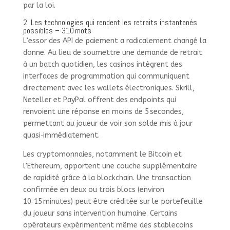
par la loi.
2. Les technologies qui rendent les retraits instantanés
possibles – 310 mots
L’essor des API de paiement a radicalement changé la
donne. Au lieu de soumettre une demande de retrait
à un batch quotidien, les casinos intègrent des
interfaces de programmation qui communiquent
directement avec les wallets électroniques. Skrill,
Neteller et PayPal offrent des endpoints qui
renvoient une réponse en moins de 5 secondes,
permettant au joueur de voir son solde mis à jour
quasi‑immédiatement.
Les cryptomonnaies, notamment le Bitcoin et
l’Ethereum, apportent une couche supplémentaire
de rapidité grâce à la blockchain. Une transaction
confirmée en deux ou trois blocs (environ
10‑15 minutes) peut être créditée sur le portefeuille
du joueur sans intervention humaine. Certains
opérateurs expérimentent même des stablecoins