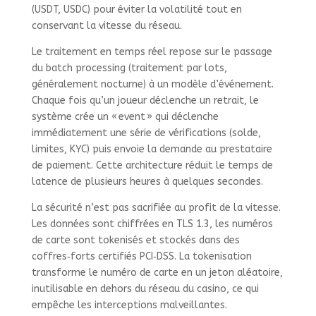
(USDT, USDC) pour éviter la volatilité tout en
conservant la vitesse du réseau.
Le traitement en temps réel repose sur le passage
du batch processing (traitement par lots,
généralement nocturne) à un modèle d’événement.
Chaque fois qu’un joueur déclenche un retrait, le
système crée un « event » qui déclenche
immédiatement une série de vérifications (solde,
limites, KYC) puis envoie la demande au prestataire
de paiement. Cette architecture réduit le temps de
latence de plusieurs heures à quelques secondes.
La sécurité n’est pas sacrifiée au profit de la vitesse.
Les données sont chiffrées en TLS 1.3, les numéros
de carte sont tokenisés et stockés dans des
coffres‑forts certifiés PCI‑DSS. La tokenisation
transforme le numéro de carte en un jeton aléatoire,
inutilisable en dehors du réseau du casino, ce qui
empêche les interceptions malveillantes.