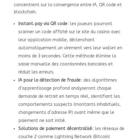
concentrent sur la convergence entre IA, QR code et
blockchain.
Instant‑pay via QR code
: les joueurs pourront
scanner un code affiché sur le site du casino avec
leur application mobile, déclenchant
automatiquement un virement vers leur wallet en
moins de 3 secondes. Cette méthode élimine la
saisie manuelle des coordonnées bancaires et
réduit les erreurs.
IA pour la détection de fraude
: des algorithmes
d’apprentissage profond analyseront chaque
demande de retrait en temps réel, identifiant les
comportements suspects (montants inhabituels,
changements d’adresse IP) avant même que le
paiement ne soit initié.
Solutions de paiement décentralisé
: les réseaux de
couche 2 comme Lightning Network (Bitcoin)