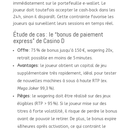
immédiatement sur le portefeuille e‑wallet. Le
joueur doit toutefois accepter le cash‑back dans les
24 h, sinon il disparaît. Cette contrainte favorise les
joueurs qui surveillent leurs sessions en temps réel.
Étude de cas : le “bonus de paiement
express” de Casino D
Offre
: 75 % de bonus jusqu’à 150 €, wagering 20x,
retrait possible en moins de 5 minutes.
Avantages
: le joueur obtient un capital de jeu
supplémentaire très rapidement, idéal pour tester
de nouvelles machines à sous à haute RTP (ex.
Mega Joker
99,3 %).
Pièges
: le wagering doit être réalisé sur des jeux
éligibles (RTP > 95 %). Si le joueur mise sur des
titres à forte volatilité, il risque de perdre le bonus
avant de pouvoir le retirer. De plus, le bonus expire
48 heures après activation, ce qui contraint le