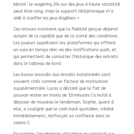
bémol : le wagering 20x sur des jeux à haute volatilité
peut être long, mais le support téléphonique m’a
aidé à clarifier les jeux éligibles. »
Ces retours montrent que la fiabilité perçue dépend
autant de la rapidité que de la clarté des conditions.
Les joueurs apprécient les plateformes qui offrent
un suivi en temps réel via des notifications push, et
qui permettent de consulter l’historique des retraits
dans le tableau de bord.
Les bonus associés aux retraits instantanés sont
souvent cités comme un facteur de motivation
supplémentaire. Lucas a déclaré que le fait de
pouvoir retirer en moins de 10 minutes l’a incité à
déposer de nouveau le lendemain. Sophie, quant à
elle, a souligné que le cash‑back quotidien, crédité
immédiatement, renforçait sa confiance dans le
casino C.
En somme, l’expérience utilisateur se construit sur