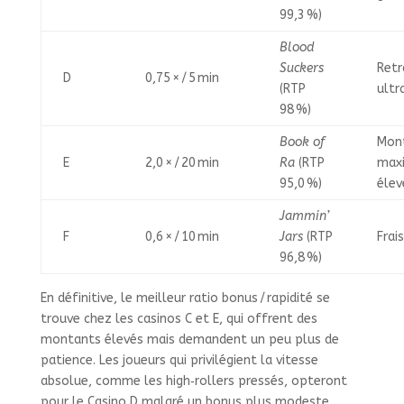
99,3 %)
Blood
Suckers
Retr
D
0,75 × / 5 min
(RTP
ultr
98 %)
Book of
Mon
E
2,0 × / 20 min
Ra
(RTP
max
95,0 %)
élev
Jammin’
F
0,6 × / 10 min
Jars
(RTP
Frai
96,8 %)
En définitive, le meilleur ratio bonus / rapidité se
trouve chez les casinos C et E, qui offrent des
montants élevés mais demandent un peu plus de
patience. Les joueurs qui privilégient la vitesse
absolue, comme les high‑rollers pressés, opteront
pour le Casino D malgré un bonus plus modeste.