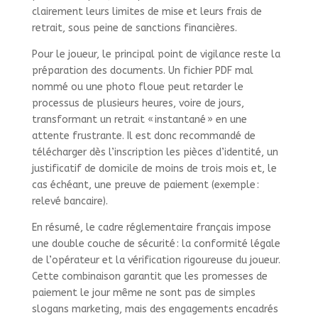
clairement leurs limites de mise et leurs frais de
retrait, sous peine de sanctions financières.
Pour le joueur, le principal point de vigilance reste la
préparation des documents. Un fichier PDF mal
nommé ou une photo floue peut retarder le
processus de plusieurs heures, voire de jours,
transformant un retrait « instantané » en une
attente frustrante. Il est donc recommandé de
télécharger dès l’inscription les pièces d’identité, un
justificatif de domicile de moins de trois mois et, le
cas échéant, une preuve de paiement (exemple :
relevé bancaire).
En résumé, le cadre réglementaire français impose
une double couche de sécurité : la conformité légale
de l’opérateur et la vérification rigoureuse du joueur.
Cette combinaison garantit que les promesses de
paiement le jour même ne sont pas de simples
slogans marketing, mais des engagements encadrés