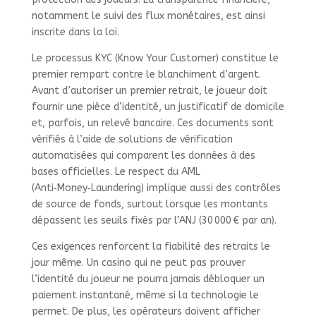
notamment le suivi des flux monétaires, est ainsi
inscrite dans la loi.
Le processus KYC (Know Your Customer) constitue le
premier rempart contre le blanchiment d’argent.
Avant d’autoriser un premier retrait, le joueur doit
fournir une pièce d’identité, un justificatif de domicile
et, parfois, un relevé bancaire. Ces documents sont
vérifiés à l’aide de solutions de vérification
automatisées qui comparent les données à des
bases officielles. Le respect du AML
(Anti‑Money‑Laundering) implique aussi des contrôles
de source de fonds, surtout lorsque les montants
dépassent les seuils fixés par l’ANJ (30 000 € par an).
Ces exigences renforcent la fiabilité des retraits le
jour même. Un casino qui ne peut pas prouver
l’identité du joueur ne pourra jamais débloquer un
paiement instantané, même si la technologie le
permet. De plus, les opérateurs doivent afficher