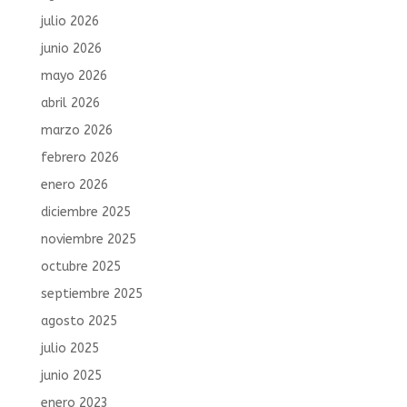
julio 2026
junio 2026
mayo 2026
abril 2026
marzo 2026
febrero 2026
enero 2026
diciembre 2025
noviembre 2025
octubre 2025
septiembre 2025
agosto 2025
julio 2025
junio 2025
enero 2023