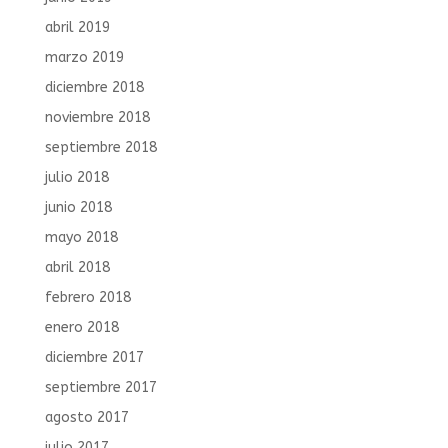
abril 2019
marzo 2019
diciembre 2018
noviembre 2018
septiembre 2018
julio 2018
junio 2018
mayo 2018
abril 2018
febrero 2018
enero 2018
diciembre 2017
septiembre 2017
agosto 2017
julio 2017