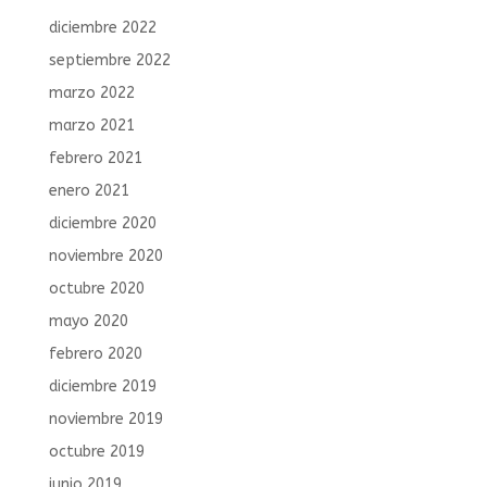
diciembre 2022
septiembre 2022
marzo 2022
marzo 2021
febrero 2021
enero 2021
diciembre 2020
noviembre 2020
octubre 2020
mayo 2020
febrero 2020
diciembre 2019
noviembre 2019
octubre 2019
junio 2019