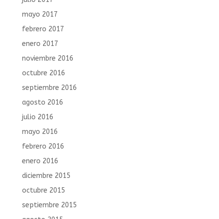
mayo 2017
febrero 2017
enero 2017
noviembre 2016
octubre 2016
septiembre 2016
agosto 2016
julio 2016
mayo 2016
febrero 2016
enero 2016
diciembre 2015
octubre 2015
septiembre 2015