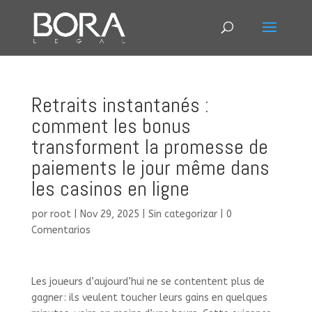
Retraits instantanés :
comment les bonus
transforment la promesse de
paiements le jour même dans
les casinos en ligne
por
root
|
Nov 29, 2025
|
Sin categorizar
|
0
Comentarios
Les joueurs d’aujourd’hui ne se contentent plus de
gagner : ils veulent toucher leurs gains en quelques