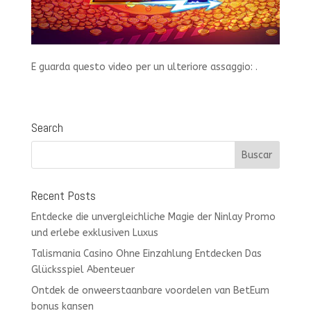
E guarda questo video per un ulteriore assaggio: .
Search
Recent Posts
Entdecke die unvergleichliche Magie der Ninlay Promo
und erlebe exklusiven Luxus
Talismania Casino Ohne Einzahlung Entdecken Das
Glücksspiel Abenteuer
Ontdek de onweerstaanbare voordelen van BetEum
bonus kansen