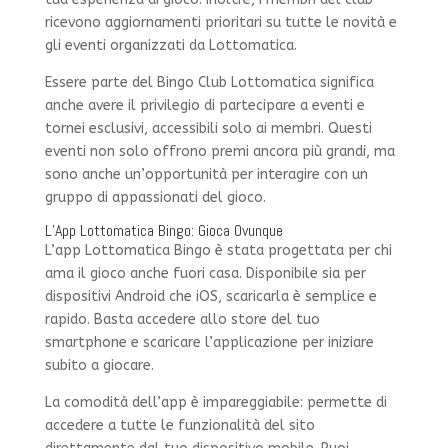
ricevono aggiornamenti prioritari su tutte le novità e
gli eventi organizzati da Lottomatica.
Essere parte del Bingo Club Lottomatica significa
anche avere il privilegio di partecipare a eventi e
tornei esclusivi, accessibili solo ai membri. Questi
eventi non solo offrono premi ancora più grandi, ma
sono anche un’opportunità per interagire con un
gruppo di appassionati del gioco.
L’App Lottomatica Bingo: Gioca Ovunque
L’app Lottomatica Bingo è stata progettata per chi
ama il gioco anche fuori casa. Disponibile sia per
dispositivi Android che iOS, scaricarla è semplice e
rapido. Basta accedere allo store del tuo
smartphone e scaricare l’applicazione per iniziare
subito a giocare.
La comodità dell’app è impareggiabile: permette di
accedere a tutte le funzionalità del sito