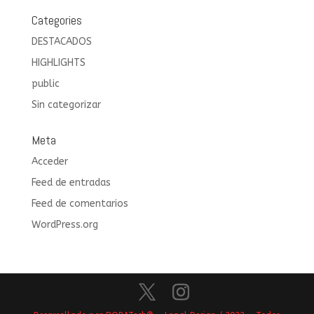
Categories
DESTACADOS
HIGHLIGHTS
public
Sin categorizar
Meta
Acceder
Feed de entradas
Feed de comentarios
WordPress.org