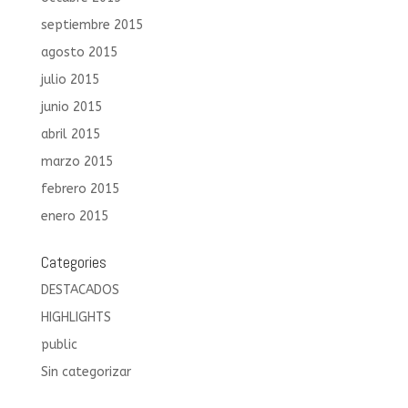
septiembre 2015
agosto 2015
julio 2015
junio 2015
abril 2015
marzo 2015
febrero 2015
enero 2015
Categories
DESTACADOS
HIGHLIGHTS
public
Sin categorizar