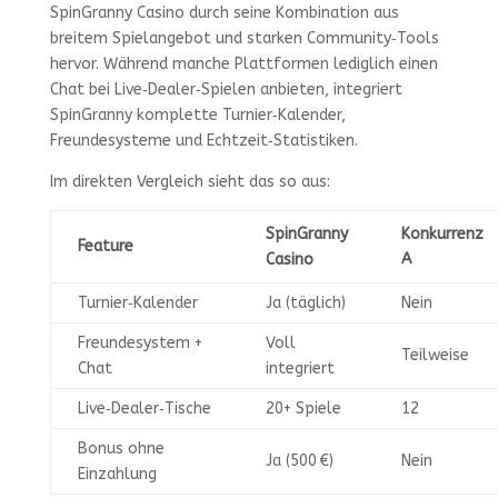
SpinGranny Casino durch seine Kombination aus
breitem Spielangebot und starken Community‑Tools
hervor. Während manche Plattformen lediglich einen
Chat bei Live‑Dealer‑Spielen anbieten, integriert
SpinGranny komplette Turnier‑Kalender,
Freundesysteme und Echtzeit‑Statistiken.
Im direkten Vergleich sieht das so aus:
SpinGranny
Konkurrenz
Feature
Casino
A
Turnier‑Kalender
Ja (täglich)
Nein
Freundesystem +
Voll
Teilweise
Chat
integriert
Live‑Dealer‑Tische
20+ Spiele
12
Bonus ohne
Ja (500 €)
Nein
Einzahlung