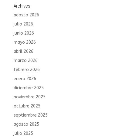
Archives
agosto 2026
julio 2026
junio 2026
mayo 2026
abril 2026
marzo 2026
febrero 2026
enero 2026
diciembre 2025
noviembre 2025
octubre 2025
septiembre 2025
agosto 2025
julio 2025