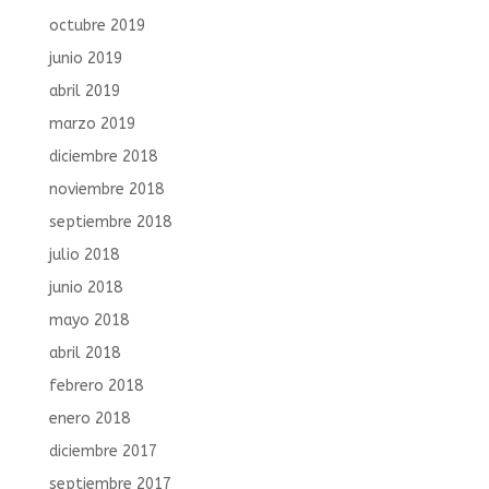
octubre 2019
junio 2019
abril 2019
marzo 2019
diciembre 2018
noviembre 2018
septiembre 2018
julio 2018
junio 2018
mayo 2018
abril 2018
febrero 2018
enero 2018
diciembre 2017
septiembre 2017