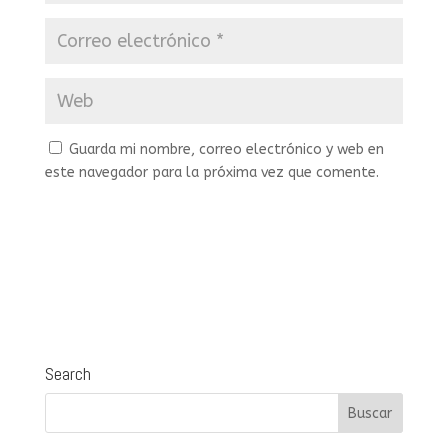
Guarda mi nombre, correo electrónico y web en
este navegador para la próxima vez que comente.
Search