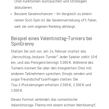
Chat‑Funktionen austauschen und Strategien
diskutieren.
Bessere Gewinnchancen – Im Vergleich zu einem
reinen Slot‑Spin ist die Gewinnverteilung oft fairer,
weil sie vom eigenen Ranking abhängt.
Beispiel eines Valentinstag‑Turniers bei
SpinGranny
Stellen Sie sich vor, am 14. Februar startet das
„Herzschlag‑Jackpot‑Turnier“. Jeder Spieler zahlt 10 €
ein, und das Preisgeld beträgt 5.000 €. Während des
Turniers können Sie über den integrierten Chat mit
anderen Teilnehmern sprechen, Emojis senden und
sogar Freundschaftsanfragen stellen. Die
Top‑3‑Platzierungen erhalten 2.500 €, 1.500 € und
1.000 €.
Dieses Format verbindet das romantische
Valentinstags‑Thema mit einem echten Wettkampf,