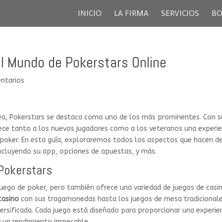
INICIO
LA FIRMA
SERVICIOS
BO
l Mundo de Pokerstars Online
ntarios
nea, Pokerstars se destaca como uno de los más prominentes. Con s
rece tanto a los nuevos jugadores como a los veteranos una experie
poker. En esta guía, exploraremos todos los aspectos que hacen d
incluyendo su app, opciones de apuestas, y más.
 Pokerstars
juego de poker, pero también ofrece una variedad de juegos de casi
casino
con sus tragamonedas hasta los juegos de mesa tradicionale
versificada. Cada juego está diseñado para proporcionar una experie
 y un rendimiento impecable.