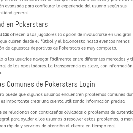
n avanzada para configurar la experiencia del usuario según sus
ilidad general.
ad en Pokerstars
estas
ofrecen a los jugadores la opción de involucrarse en una gran
 que cubren desde el fútbol y el baloncesto hasta eventos menos
ión de apuestas deportivas de Pokerstars es muy completa.
ndo a los usuarios navegar fácilmente entre diferentes mercados y t
eral de los apostadores. La transparencia es clave, con información
.
as Comunes de Pokerstars Login
pero puede que algunos usuarios encuentren problemas comunes du
 es importante crear una cuenta utilizando información precisa.
e se relacionan con contraseñas olvidadas o problemas de autenti
tegral para ayudar a los usuarios a resolver estos problemas, a me
ea rápida y servicios de atención al cliente en tiempo real.