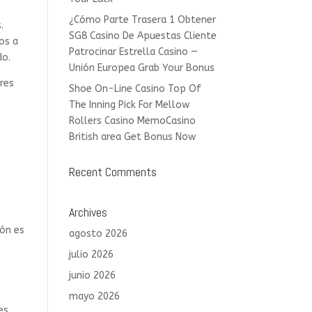
¿Cómo Parte Trasera 1 Obtener
.
SG8 Casino De Apuestas Cliente
os a
Patrocinar Estrella Casino —
do.
Unión Europea Grab Your Bonus
res
Shoe On-Line Casino Top Of
The Inning Pick For Mellow
Rollers Casino MemoCasino
British area Get Bonus Now
Recent Comments
Archives
ión es
agosto 2026
julio 2026
junio 2026
mayo 2026
es