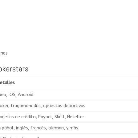
ones
okerstars
etalles
eb, iOS, Android
oker, tragamonedas, apuestas deportivas
arjetas de crédito, Paypal, Skrill, Neteller
spañol, inglés, francés, alemán, y más