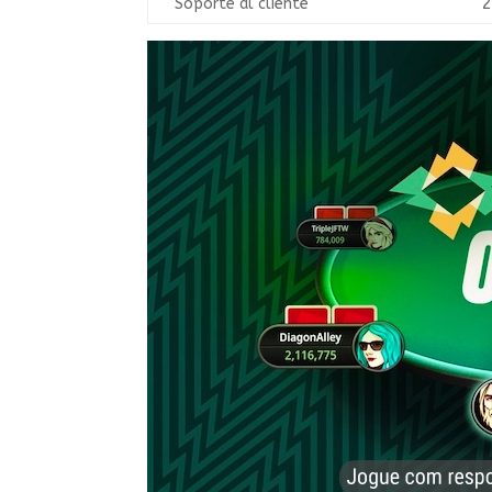
Soporte al cliente
2