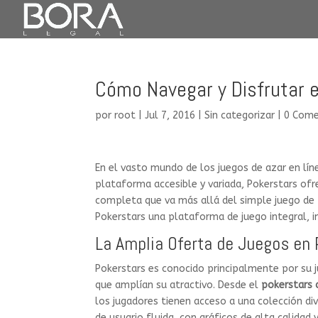
Cómo Navegar y Disfrutar e
por
root
|
Jul 7, 2016
|
Sin categorizar
|
0 Come
En el vasto mundo de los juegos de azar en lí
plataforma accesible y variada, Pokerstars of
completa que va más allá del simple juego de 
Pokerstars una plataforma de juego integral, 
La Amplia Oferta de Juegos en
Pokerstars es conocido principalmente por su 
que amplían su atractivo. Desde el
pokerstars 
los jugadores tienen acceso a una colección di
de usuario fluida, con gráficos de alta calidad