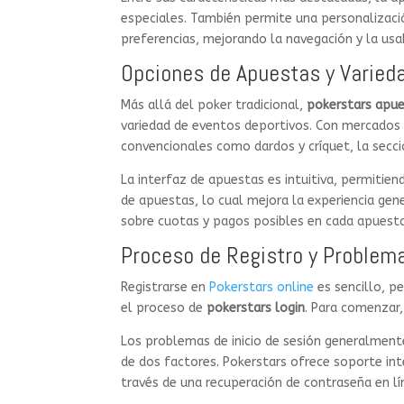
especiales. También permite una personalizació
preferencias, mejorando la navegación y la usab
Opciones de Apuestas y Varied
Más allá del poker tradicional,
pokerstars apu
variedad de eventos deportivos. Con mercados
convencionales como dardos y críquet, la secc
La interfaz de apuestas es intuitiva, permitie
de apuestas, lo cual mejora la experiencia gen
sobre cuotas y pagos posibles en cada apuesta
Proceso de Registro y Problem
Registrarse en
Pokerstars online
es sencillo, 
el proceso de
pokerstars login
. Para comenzar,
Los problemas de inicio de sesión generalment
de dos factores. Pokerstars ofrece soporte in
través de una recuperación de contraseña en lín