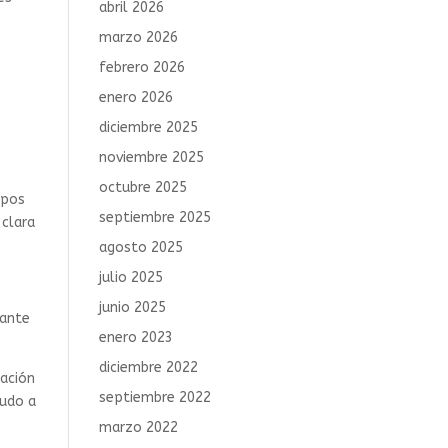
abril 2026
marzo 2026
febrero 2026
enero 2026
diciembre 2025
noviembre 2025
octubre 2025
ipos
septiembre 2025
 clara
agosto 2025
julio 2025
junio 2025
rante
enero 2023
diciembre 2022
cación
septiembre 2022
nudo a
marzo 2022