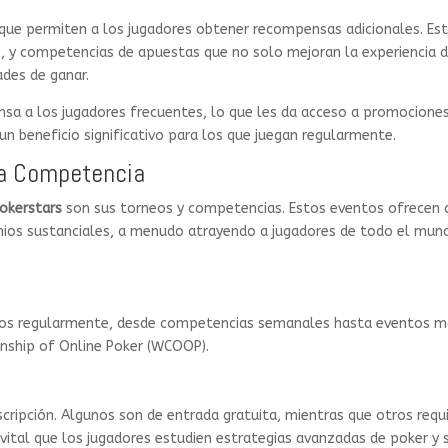
que permiten a los jugadores obtener recompensas adicionales. Es
s, y competencias de apuestas que no solo mejoran la experiencia 
ades de ganar.
sa a los jugadores frecuentes, lo que les da acceso a promocione
, un beneficio significativo para los que juegan regularmente.
sa Competencia
okerstars
son sus torneos y competencias. Estos eventos ofrecen 
mios sustanciales, a menudo atrayendo a jugadores de todo el mun
eos regularmente, desde competencias semanales hasta eventos m
nship of Online Poker (WCOOP).
scripción. Algunos son de entrada gratuita, mientras que otros requ
 vital que los jugadores estudien estrategias avanzadas de poker y 