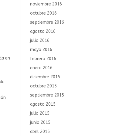
noviembre 2016
octubre 2016
septiembre 2016
agosto 2016
julio 2016
mayo 2016
da en
febrero 2016
enero 2016
diciembre 2015
 de
octubre 2015
septiembre 2015
ión
agosto 2015
julio 2015
junio 2015
abril 2015