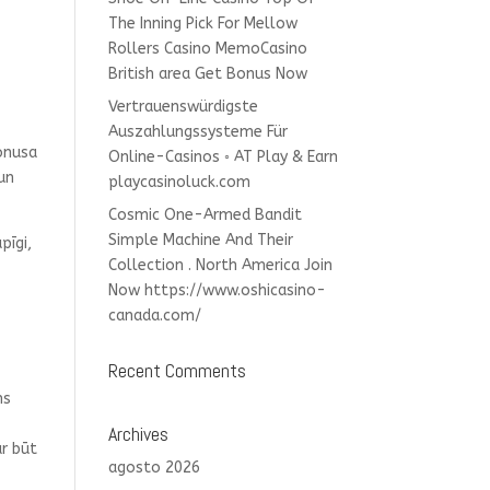
The Inning Pick For Mellow
Rollers Casino MemoCasino
British area Get Bonus Now
Vertrauenswürdigste
Auszahlungssysteme Für
bonusa
Online-Casinos ◦ AT Play & Earn
 un
playcasinoluck.com
Cosmic One-Armed Bandit
Simple Machine And Their
pīgi,
Collection . North America Join
Now https://www.oshicasino-
canada.com/
Recent Comments
ms
Archives
ar būt
agosto 2026