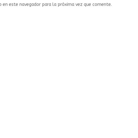
b en este navegador para la próxima vez que comente.