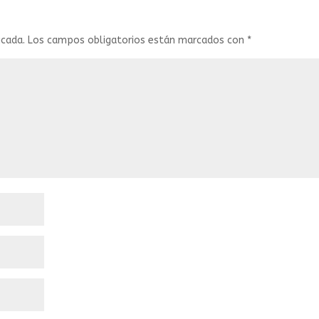
icada.
Los campos obligatorios están marcados con
*