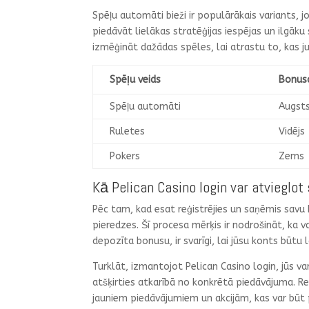
Spēļu automāti bieži ir populārākais variants, j
piedāvāt lielākas stratēģijas iespējas un ilgāku
izmēģināt dažādas spēles, lai atrastu to, kas j
Spēļu veids
Bonus
Spēļu automāti
Augst
Ruletes
Vidējs
Pokers
Zems
Kā Pelican Casino login var atvieglo
Pēc tam, kad esat reģistrējies un saņēmis savu 
pieredzes. Šī procesa mērķis ir nodrošināt, ka 
depozīta bonusu, ir svarīgi, lai jūsu konts būtu
Turklāt, izmantojot Pelican Casino login, jūs v
atšķirties atkarībā no konkrētā piedāvājuma. R
jauniem piedāvājumiem un akcijām, kas var būt