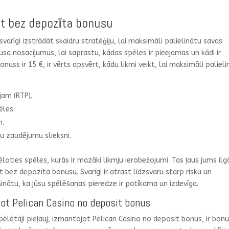
ot bez depozīta bonusu
varīgi izstrādāt skaidru stratēģiju, lai maksimāli palielinātu savas
usa nosacījumus, lai saprastu, kādas spēles ir pieejamas un kādi ir
nuss ir 15 €, ir vērts apsvērt, kādu likmi veikt, lai maksimāli paliel
jam (RTP).
ēles.
m.
tu zaudējumu slieksni.
ēloties spēles, kurās ir mazāki likmju ierobežojumi. Tas ļaus jums ilg
 bez depozīta bonusu. Svarīgi ir atrast līdzsvaru starp risku un
ātu, ka jūsu spēlēšanas pieredze ir patīkama un izdevīga.
t Pelican Casino no deposit bonus
ēlētāji pieļauj, izmantojot Pelican Casino no deposit bonus, ir bon