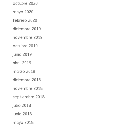
octubre 2020
mayo 2020
febrero 2020
diciembre 2019
noviembre 2019
octubre 2019
junio 2019
abril 2019
marzo 2019
diciembre 2018
noviembre 2018
septiembre 2018
julio 2018
junio 2018
mayo 2018