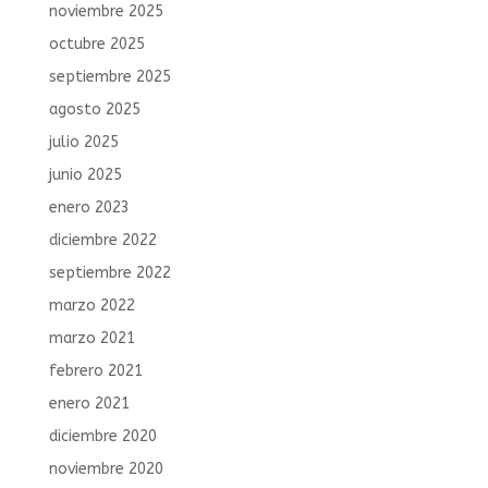
noviembre 2025
octubre 2025
septiembre 2025
agosto 2025
julio 2025
junio 2025
enero 2023
diciembre 2022
septiembre 2022
marzo 2022
marzo 2021
febrero 2021
enero 2021
diciembre 2020
noviembre 2020