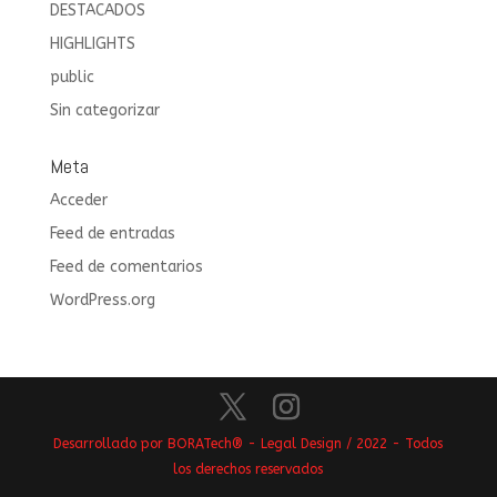
DESTACADOS
HIGHLIGHTS
public
Sin categorizar
Meta
Acceder
Feed de entradas
Feed de comentarios
WordPress.org
Desarrollado por BORATech® - Legal Design / 2022 - Todos
los derechos reservados