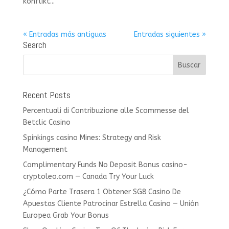
konflikt...
« Entradas más antiguas
Entradas siguientes »
Search
Recent Posts
Percentuali di Contribuzione alle Scommesse del
Betclic Casino
Spinkings casino Mines: Strategy and Risk
Management
Complimentary Funds No Deposit Bonus casino-
cryptoleo.com — Canada Try Your Luck
¿Cómo Parte Trasera 1 Obtener SG8 Casino De
Apuestas Cliente Patrocinar Estrella Casino — Unión
Europea Grab Your Bonus