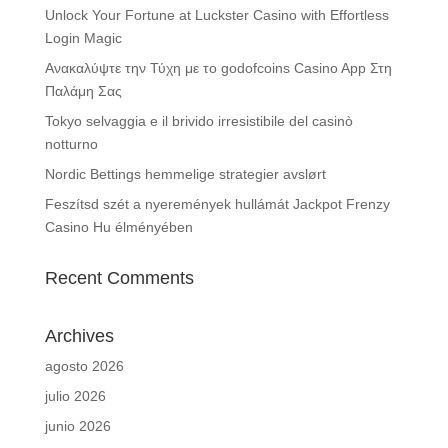
Unlock Your Fortune at Luckster Casino with Effortless
Login Magic
Ανακαλύψτε την Τύχη με το godofcoins Casino App Στη
Παλάμη Σας
Tokyo selvaggia e il brivido irresistibile del casinò
notturno
Nordic Bettings hemmelige strategier avslørt
Feszítsd szét a nyeremények hullámát Jackpot Frenzy
Casino Hu élményében
Recent Comments
Archives
agosto 2026
julio 2026
junio 2026